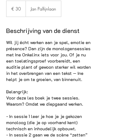
30
euro
€ 30
Jan Palfijnlaan
Beschrijving van de dienst
Wil jij écht werken aan je spel, emotie en
présence? Dan zijn de monologensessies
met Ine Onkelinx iets voor jou. Of je nu
een toelatingsproef voorbereidt, een
auditie plant of gewoon sterker wil worden
in het overbrengen van een tekst — Ine
helpt je om te groeien, van binnenuit.
Belangrijk:
Voor deze les boek je twee sessies.
Waarom? Omdat we diepgaand werken.
- In sessie 1 leer je hoe je je gekozen
monoloog (die je op voorhand kent)
technisch en inhoudelijk opbouwt.
- In sessie 2 gaan we de scène “zetten”