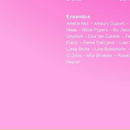
Ensemble
Amélie Mol – Amaury Dupont –
Maas – Billie Pypers – Bo Jac
Umutoni – Ella Van Calster – Fa
Elalili – Femke Dieltjens – Lie
Liesa Smits – Lina Busschots –
D'Joos – Mila Broeckx – Rosal
Heylen