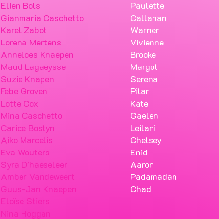
Elien Bols
Paulette
Gianmaria Caschetto
Callahan
Karel Zabot
Warner
Lorena Mertens
Vivienne
Anneloes Knaepen
Brooke
Maud Lagaeysse
Margot
Suzie Knapen
Serena
Febe Groven
Pilar
Lotte Cox
Kate
Mina Caschetto
Gaelen
Carice Bostyn
Leilani
Aiko Marcelis
Chelsey
Eva Wouters
Enid
Syra D'haeseleer
Aaron
Amber Vandeweert
Padamadan
Guus-Jan Knaepen
Chad
Eloïse Stiers
Nina Hoggan