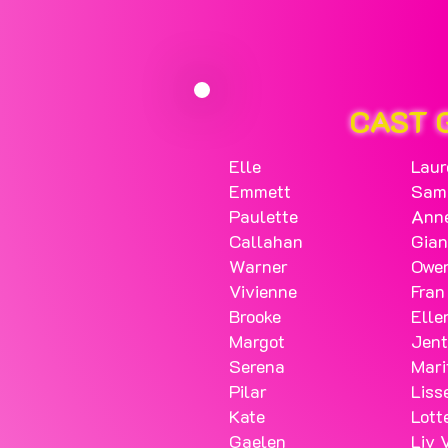
CAST 
Elle
Laur
Emmett
Sam
Paulette
Anne
Callahan
Gian
Warner
Owen
Vivienne
Fran
Brooke
Elle
Margot
Jent
Serena
Mari
Pilar
Liss
Kate
Lott
Gaelen
Liv 