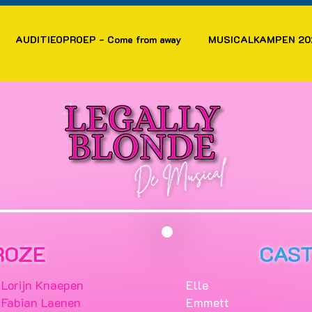
AUDITIEOPROEP - Come from away
MUSICALKAMPEN 20
ROZE
CAS
Lorijn Knaepen
Elle
Fabian Laenen
Emmett