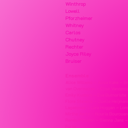
Winthrop
Lowell
Pforzheimer
Whitney
Carlos
Chutney
Rechter
Joyce Riley
Bruiser
Ensemble
Alice Willems – Alisa Kake – Br
van Overmeiren – Elise Vanderca
Emily Kusters – Eva Butnoriute
Flore Stevens – Joëlle Heijman
Lagaeysse – Lara Hoggan – Lore
Mirthe Aerts – Nouria Bouroua
Renée Penxten – Sienna Jans –
Forier