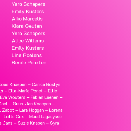
Yaro Schepers
Emily Kusters
Aiko Marcelis
Kiara Geuten
Yaro Schepers
Alice Willems
Emily Kusters
Lina Roelens
Renée Penxten
loes Knaepen – Carice Bostyn
ls – Ella-Marie Ponet – Ellie
 Eva Wouters – Fabian Laenen –
Dael – Guus-Jan Knaepen –
l Zabot – Lara Hoggan – Lorena
 – Lotte Cox – Maud Lagaeysse
a Jans – Suzie Knapen – Syra