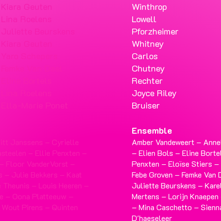
Kiara Geuten
Winthrop
Lina Roelens
Lowell
Juliette Beurskens
Pforzheimer
Kiara Geuten
Whitney
Yaro Schepers
Carlos
Femke Van Dael
Chutney
Eline Bortels
Rechter
Lina Roelens
Joyce Riley
Ella-Marie Ponet
Bruiser
Ensemble
itt Janssens – Cyrielle
Amber Vandeweert – Anne
steelen – Ellie Penxten –
– Elien Bols – Eline Borte
 – Floor VanderVorst –
Penxten – Eloïse Stiers –
s – Julie Bekkers – Kaat
Febe Groven – Femke Van 
 Theunis – Louis Heeren –
Juliette Beurskens – Kare
ne – Oona Platteeuw –
Mertens – Lorijn Knaepen
 Wout Pirens – Quinten
– Mina Caschetto – Sienn
D'haeseleer