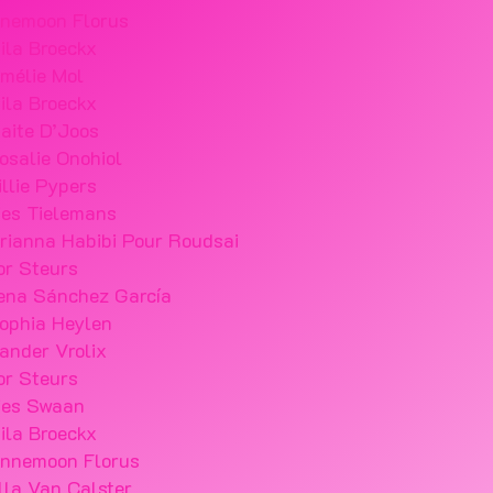
nemoon Florus
ila Broeckx
mélie Mol
ila Broeckx
aite D’Joos
osalie Onohiol
illie Pypers
ies Tielemans
rianna Habibi Pour Roudsai
or Steurs
ena Sánchez García
ophia Heylen
ander Vrolix
or Steurs
ies Swaan
ila Broeckx
nnemoon Florus
lla Van Calster