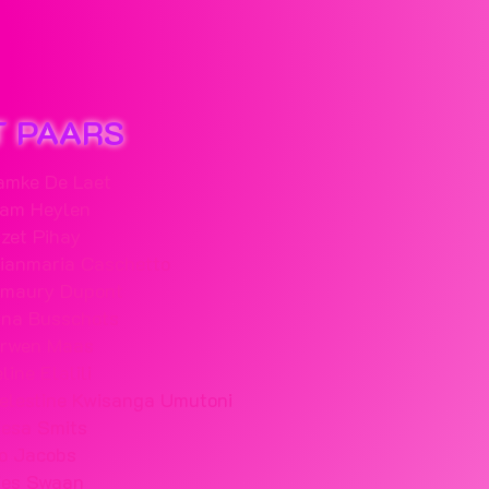
T PAARS
amke De Laet
am Heylen
izet Pihay
ianmaria Caschetto
maury Dupont
ina Busschots
rwen Maas
eline Elalili
elestine Kwisanga Umutoni
iesa Smits
o Jacobs
ies Swaan