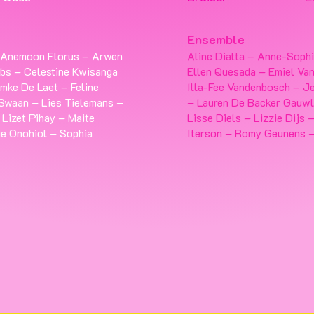
Ensemble
 Anemoon Florus – Arwen
Aline Diatta – Anne-Soph
obs – Celestine Kwisanga
Ellen Quesada – Emiel Van
mke De Laet – Feline
Illa-Fee Vandenbosch – J
s Swaan – Lies Tielemans –
– Lauren De Backer Gauwl
 Lizet Pihay – Maite
Lisse Diels – Lizzie Dijs 
ie Onohiol – Sophia
Iterson – Romy Geunens 