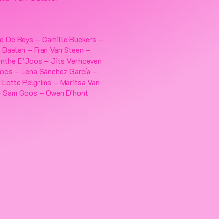
ie De Beys – Camille Buekers –
 Baelen – Fran Van Steen –
enthe D’Joos – Jits Verhoeven
oos – Lena Sánchez García –
– Lotte Pelgrims – Maritsa Van
– Sam Goos – Owen D’hont