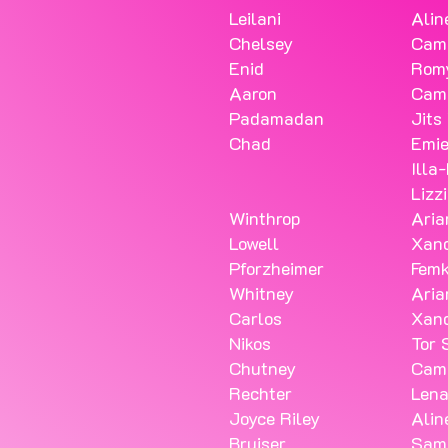
Leilani
Alin
Chelsey
Cami
Enid
Rom
Aaron
Cami
Padamadan
Jits
Chad
Emie
Illa
Lizzi
Winthrop
Aria
Lowell
Xand
Pforzheimer
Femk
Whitney
Aria
Carlos
Xand
Nikos
Tor 
Chutney
Cami
Rechter
Lena
Joyce Riley
Alin
Bruiser
Sam