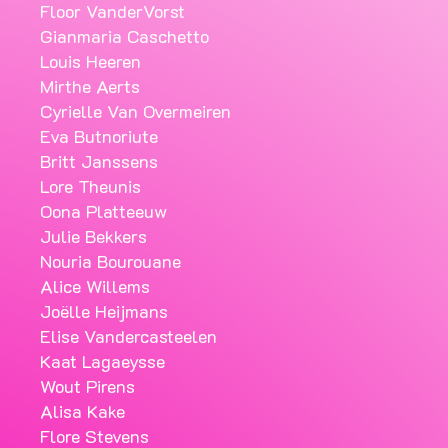
Floor VanderVorst
Gianmaria Caschetto
Louis Heeren
Mirthe Aerts
Cyrielle Van Overmeiren
Eva Butnoriute
Britt Janssens
Lore Theunis
Oona Platteeuw
Julie Bekkers
Nouria Bourouane
Alice Willems
Joëlle Heijmans
Elise Vandercasteelen
Kaat Lagaeysse
Wout Pirens
Alisa Kake
Flore Stevens