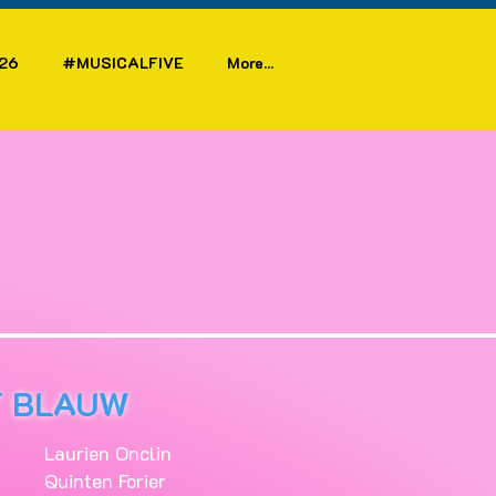
26
#MUSICALFIVE
More...
T BLAUW
Laurien Onclin
Quinten Forier