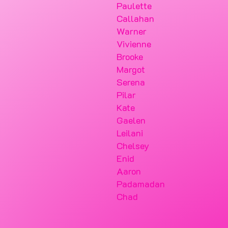
Paulette
Callahan
Warner
Vivienne
Brooke
Margot
Serena
Pilar
Kate
Gaelen
Leilani
Chelsey
Enid
Aaron
Padamadan
Chad