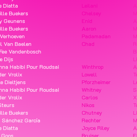
e Diatta
Leilani
A
lle Buekers
Chelsey
M
y Geunens
Enid
A
lle Buekers
Aaron
M
 Verhoeven
Padamadan
M
l Van Baelen
Chad
R
-Fee Vandenbosch
B
e Dijs
L
nna Habibi Pour Roudsai
Winthrop
A
er Vrolix
Lowell
T
e Dieltjens
Pforzheimer
L
nna Habibi Pour Roudsai
Whitney
S
er Vrolix
Carlos
X
Steurs
Nikos
T
lle Buekers
Chutney
L
 Sánchez García
Rechter
M
e Diatta
Joyce Riley
A
 Goos
Bruiser
E