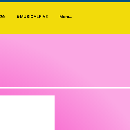
26
#MUSICALFIVE
More...