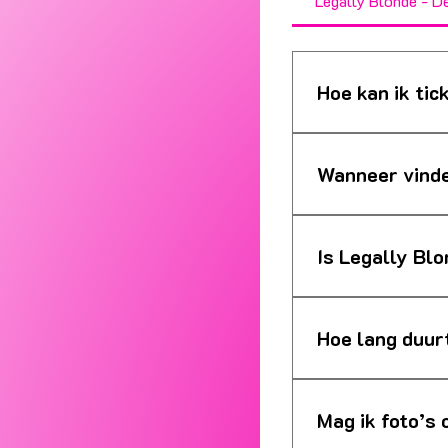
Legally Blonde - D
Hoe kan ik tic
Tickets zijn verkri
beperkt!
Wanneer vinde
De voorstellingen 
25/04 - 15/05 - 
Is Legally Bl
De musical is gesc
voor, maar alles wo
Hoe lang duurt
De voorstelling duu
Mag ik foto’s 