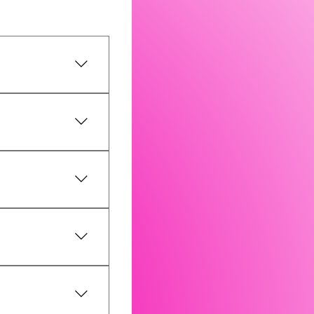
e plaatsen zijn
/04 - 24/04 -
ssen thema’s in