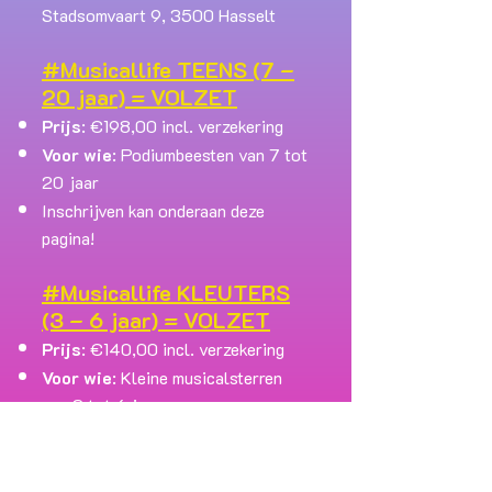
Stadsomvaart 9, 3500 Hasselt
#Musicallife TEENS (7 –
20 jaar) = VOLZET
Prijs
: €198,00 incl. verzekering
Voor wie
: Podiumbeesten van 7 tot
20 jaar
Inschrijven kan onderaan deze
pagina!
#Musicallife KLEUTERS
(3 – 6 jaar) = VOLZET
Prijs
: €140,00 incl. verzekering
Voor wie
: Kleine musicalsterren
van 3 tot 6 jaar
Inschrijven kan onderaan deze
pagina!