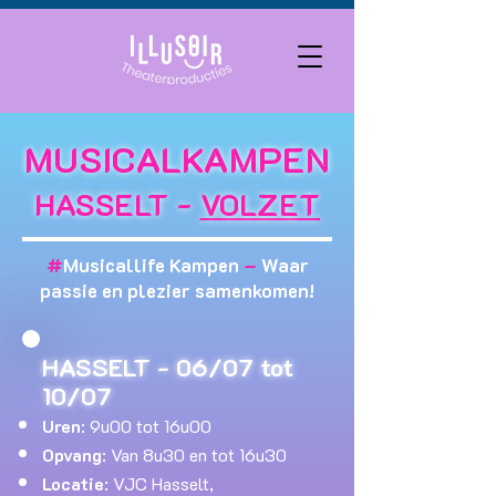
MUSICALKAMPEN
HASSELT -
VOLZET
#
Musicallife Kampen
–
Waar
passie en plezier samenkomen!
HASSELT - 06/07 tot
10/07
Uren
: 9u00 tot 16u00
Opvang
: Van 8u30 en tot 16u30
Locatie
: VJC Hasselt,