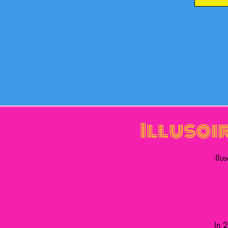
Illusoi
I
llu
In 