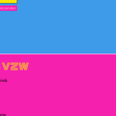
Verzenden
s VZW
sinds
how,