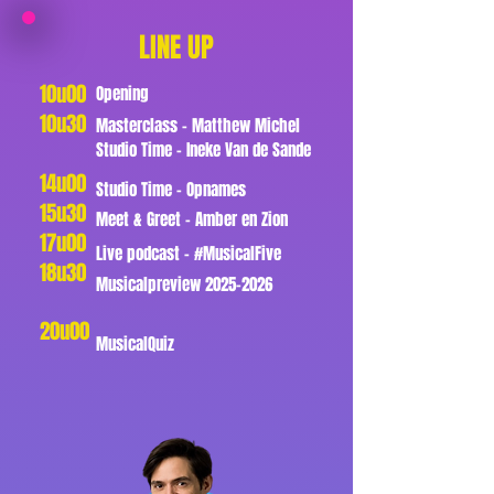
LINE UP
10u00
Opening
10u30
Masterclass - Matthew Michel
Studio Time - Ineke Van de Sande
14u00
Studio Time - Opnames
15u30
Meet & Greet - Amber en Zion
17u00
Live podcast - #MusicalFive
18u30
Musicalpreview
2025-2026
20u00
MusicalQuiz