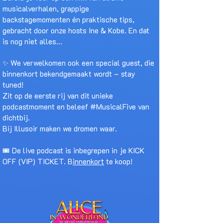
musicalverhalen, grappige
backstagemomenten én praktische tips,
gebracht door onze hosts Ine & Kobe. En dat
is nog niet alles...
✨ We verwelkomen ook een special guest, die
binnenkort bekendgemaakt wordt – stay
tuned!
Zit op de eerste rij van dit unieke
podcastmoment en beleef #MusicalFive van
dichtbij.
Bij Illusoir maken we dromen waar.
🎟️ De live podcast is inbegrepen in je KICK
OFF (VIP) TICKET. B
innenkort
te koop!