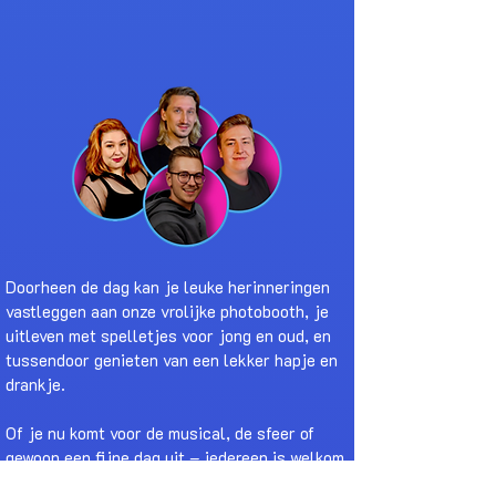
Doorheen de dag kan je leuke herinneringen
vastleggen aan onze vrolijke photobooth, je
uitleven met spelletjes voor jong en oud, en
tussendoor genieten van een lekker hapje en
drankje.
Of je nu komt voor de musical, de sfeer of
gewoon een fijne dag uit – iedereen is welkom
bij de Musicallife Kick-Off! 💛