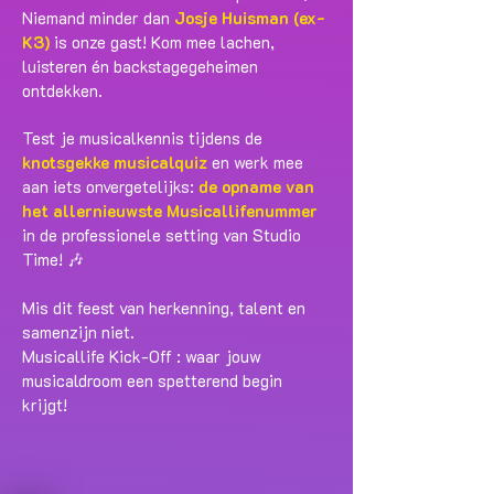
Niemand minder dan
Josje Huisman (ex-
K3)
is onze gast! Kom mee lachen,
luisteren én backstagegeheimen
ontdekken.
Test je musicalkennis tijdens de
knotsgekke musicalquiz
en werk mee
aan iets onvergetelijks:
de opname van
het allernieuwste Musicallifenummer
in de
professionele setting van Studio
Time! 🎶
Mis dit feest van herkenning, talent en
samenzijn niet.
Musicallife Kick-Off : waar jouw
musicaldroom een spetterend begin
krijgt!