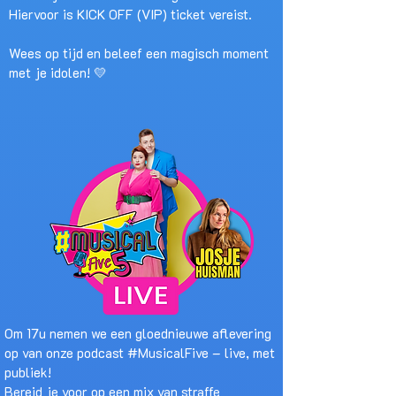
Hiervoor is KICK OFF (VIP) ticket vereist.
Wees op tijd en beleef een magisch moment
met je idolen! 💛
Om 17u nemen we een gloednieuwe aflevering
op van onze podcast #MusicalFive – live, met
publiek!
Bereid je voor op een mix van straffe