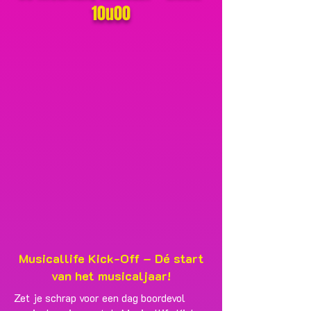
10u00
Musicallife Kick-Off – Dé start
van het musicaljaar!
Zet je schrap voor een dag boordevol