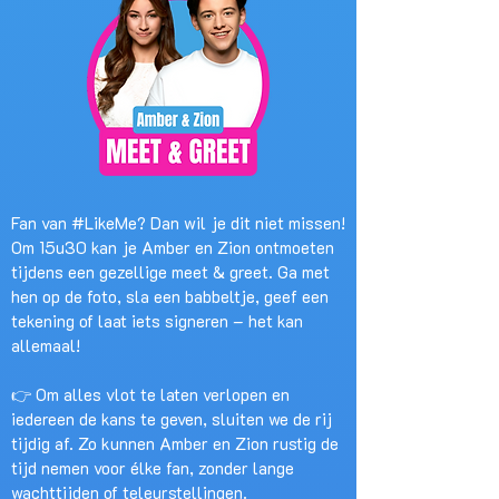
Fan van #LikeMe? Dan wil je dit niet missen!
Om 15u30 kan je Amber en Zion ontmoeten
tijdens een gezellige meet & greet. Ga met
hen op de foto, sla een babbeltje, geef een
tekening of laat iets signeren – het kan
allemaal!
👉 Om alles vlot te laten verlopen en
iedereen de kans te geven, sluiten we de rij
tijdig af. Zo kunnen Amber en Zion rustig de
tijd nemen voor élke fan, zonder lange
wachttijden of teleurstellingen.