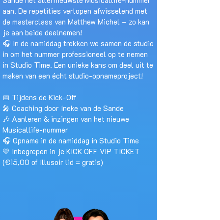
Sande het allernieuwste Musicallife-nummer
aan. De repetities verlopen afwisselend met
de masterclass van Matthew Michel – zo kan
je aan beide deelnemen!
🎧 In de namiddag trekken we samen de studio
in om het nummer professioneel op te nemen
in Studio Time. Een unieke kans om deel uit te
maken van een écht studio-opnameproject!
📅 Tijdens de Kick-Off
🎤 Coaching door Ineke van de Sande
🎶 Aanleren & inzingen van het nieuwe
Musicallife-nummer
🎧 Opname in de namiddag in Studio Time
💛 Inbegrepen in je KICK OFF VIP TICKET
(€15,00 of Illusoir lid = gratis)