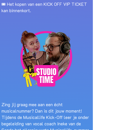
🎟️ Het kopen van een KICK OFF VIP TICKET
kan binnenkort.
Zing jij graag mee aan een écht
musicalnummer? Dan is dit jouw moment!
Tijdens de Musicallife Kick-Off leer je onder
begeleiding van vocal coach Ineke van de