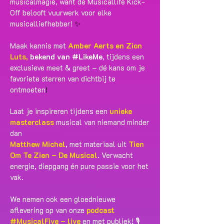
musicalmagie, want de Musicallife Kick-
Off belooft vuurwerk voor elke
musicalliefhebber!
✨
Maak kennis met
Amber Aerts en Zion
Luts,
bekend van #LikeMe
, tijdens een
exclusieve meet & greet – dé kans om je
favoriete sterren van dichtbij te
ontmoeten
!
Laat je inspireren tijdens een
unieke
masterclass
musical van niemand minder
dan
Matthew Michel
,
met materiaal uit
Tien
Om Te Zien – De Musical
.
Verwacht
energie, diepgang én pure passie voor het
vak.
We nemen ook een gloednieuwe
aflevering op van onze
podcast
#MusicalFive – live
en met publiek! 🎙️