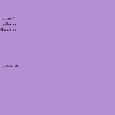
emoties?
jullie zal
dkeels zal
nis voor de