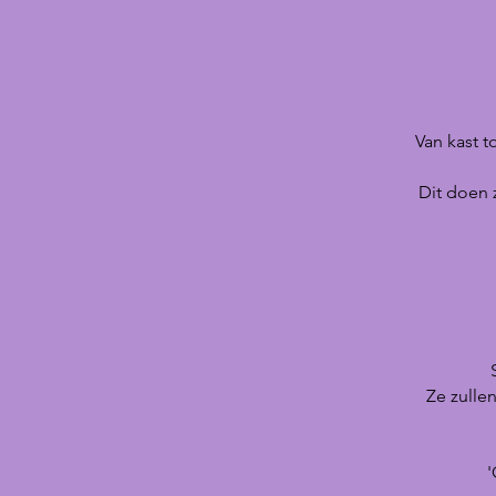
Van kast t
Dit doen 
Ze zulle
'