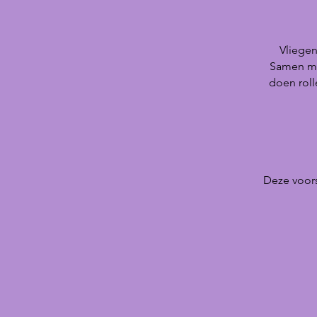
Vliegen
Samen met
doen roll
Deze voors