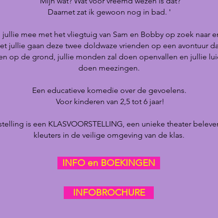
'Mijn wat? Wat voor vreemd wezen is dat?
Daarnet zat ik gewoon nog in bad. '
 jullie mee met het vliegtuig van Sam en Bobby op zoek naar 
 jullie gaan deze twee doldwaze vrienden op een avontuur dat 
en op de grond, jullie monden zal doen openvallen en jullie lui
doen meezingen.
Een educatieve komedie over de gevoelens.
Voor kinderen van 2,5 tot 6 jaar!
telling is een KLASVOORSTELLING, een unieke theater beleve
kleuters in de veilige omgeving van de klas.
INFO en BOEKINGEN
INFOBROCHURE