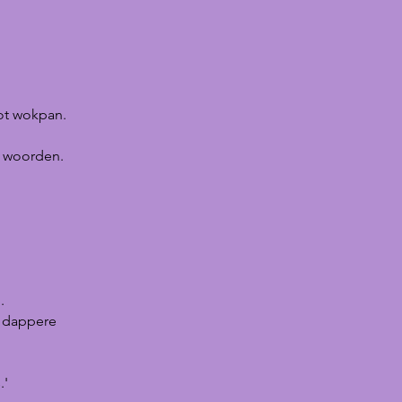
tot wokpan.
e woorden.
.
r dappere
.'